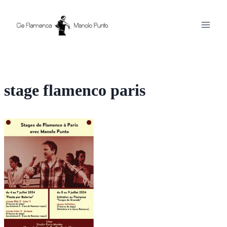
Aller
au
contenu
stage flamenco paris