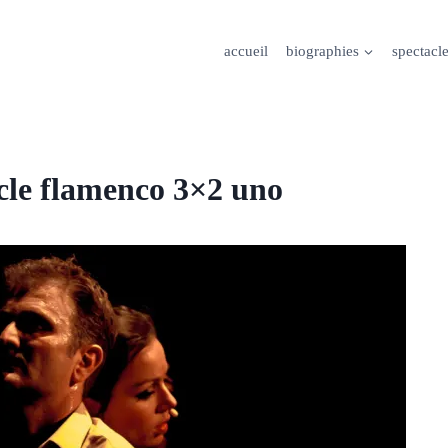
accueil
biographies
spectacl
cle flamenco 3×2 uno