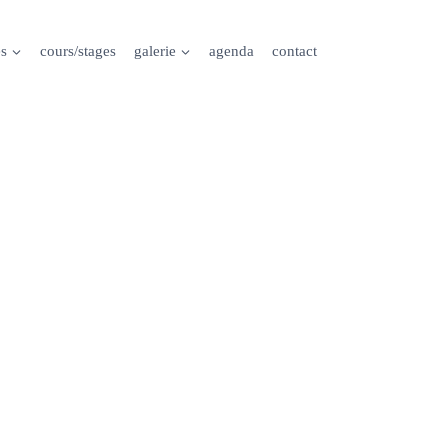
es
cours/stages
galerie
agenda
contact