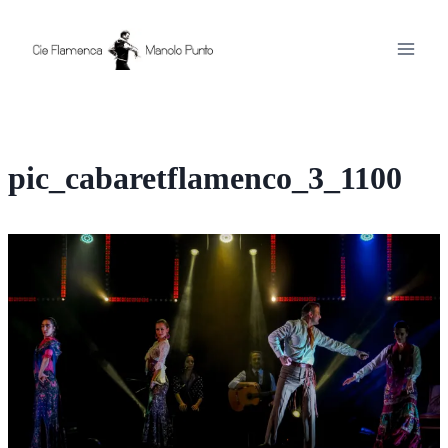
Aller
au
contenu
pic_cabaretflamenco_3_1100