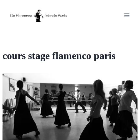
Aller
au
contenu
cours stage flamenco paris