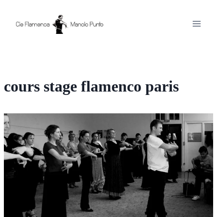
Aller
au
contenu
cours stage flamenco paris