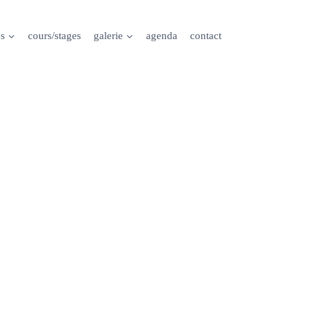
es
cours/stages
galerie
agenda
contact