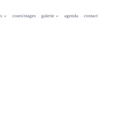
es
cours/stages
galerie
agenda
contact