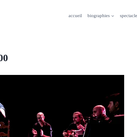
accueil
biographies
spectacl
00