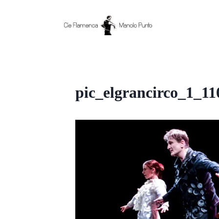
Aller
au
contenu
pic_elgrancirco_1_11