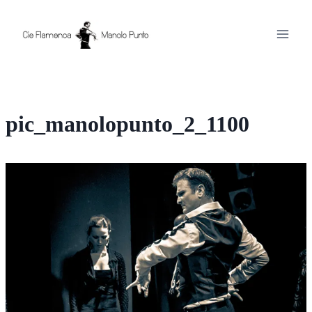
Aller
au
contenu
pic_manolopunto_2_1100