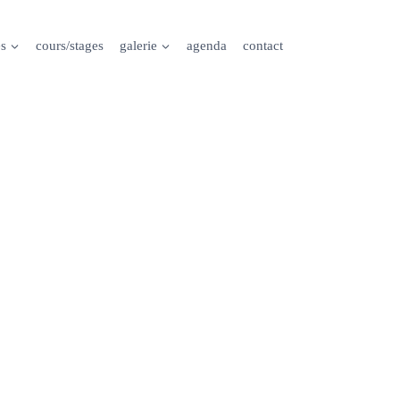
es
cours/stages
galerie
agenda
contact