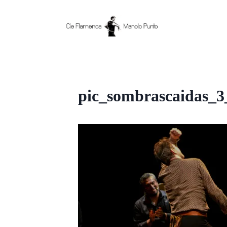
Aller
au
contenu
pic_sombrascaidas_3