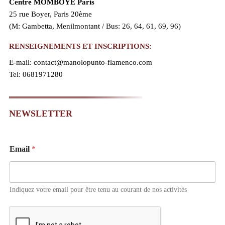
Centre MOMBOYE Paris
25 rue Boyer, Paris 20ème
(M: Gambetta, Menilmontant / Bus: 26, 64, 61, 69, 96)
RENSEIGNEMENTS ET INSCRIPTIONS:
E-mail: contact@manolopunto-flamenco.com
Tel: 0681971280
NEWSLETTER
*
Email
*
E
m
a
i
l
Indiquez votre email pour être tenu au courant de nos activités
E
m
a